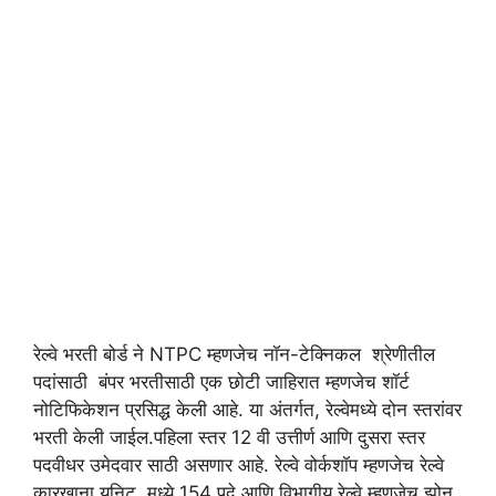
रेल्वे भरती बोर्ड ने NTPC म्हणजेच नॉन-टेक्निकल श्रेणीतील
पदांसाठी बंपर भरतीसाठी एक छोटी जाहिरात म्हणजेच शॉर्ट
नोटिफिकेशन प्रसिद्ध केली आहे. या अंतर्गत, रेल्वेमध्ये दोन स्तरांवर
भरती केली जाईल.पहिला स्तर 12 वी उत्तीर्ण आणि दुसरा स्तर
पदवीधर उमेदवार साठी असणार आहे. रेल्वे वोर्कशॉप म्हणजेच रेल्वे
कारखाना युनिट मध्ये 154 पदे आणि विभागीय रेल्वे म्हणजेच झोन