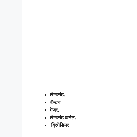
लेफ्टनंट.
कॅप्टन.
मेजर.
लेफ्टनंट कर्नल.
ब्रिगेडियर