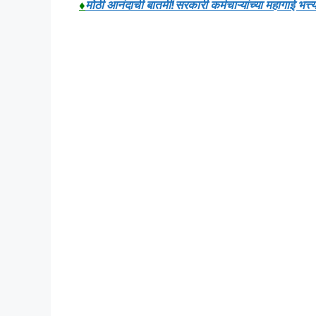
♦
मोठी आनंदाची बातमी!सरकारी कर्मचाऱ्यांच्या महा