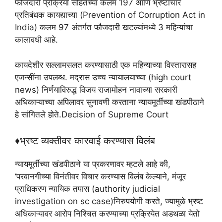
फौजदारी प्रक्रिया संहितेच्या कलम 197 आणि भ्रष्टाचार
प्रतिबंधक कायद्याच्या (Prevention of Corruption Act in
India) कलम 97 अंतर्गत फौजदारी खटल्यांमध्ये 3 महिन्यांचा
कालावधी आहे.
कायदेशीर सल्लामसलत करण्यासाठी एक महिन्याच्या विस्तारासह
एजन्सींना उपलब्ध. मद्रास उच्च न्यायालयाच्या (high court
news) निर्णयाविरुद्ध विजय राजामोहन नावाच्या सरकारी
अधिकाऱ्याच्या अपिलावर सुनावणी करताना न्यायमूर्तींच्या खंडपीठाने
हे सांगितले होते.Decision of Supreme Court
♦भ्रष्ट व्यक्तीवर कारवाई करण्यास विलंब
न्यायमूर्तींच्या खंडपीठाने या प्रकरणावर म्हटले आहे की,
‘परवानगीच्या विनंतीवर विचार करण्यास विलंब केल्याने, मंजूर
प्राधिकरण न्यायिक तपास (authority judicial
investigation on sc case)निरुपयोगी करते, ज्यामुळे भ्रष्ट
अधिकाऱ्यावर आरोप निश्चित करण्याच्या प्रक्रियेत अडथळा येतो