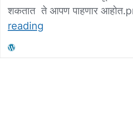
शकतात ते आपण पाहणार आहोत.
भावंडाने
reading
तुमच्या
मालमत्तेतील
वाटा
हडप
केल्या
नंतर
कायदेशीररित्या
तो
कसा
परत
मिळवता
येईल?
जाणून
घ्या
संपूर्ण
माहिती.property
fraud